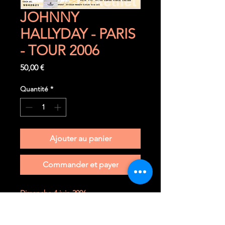
JOHNNY
HALLYDAY - PARIS
- TOUR 2006
Prix
50,00 €
Quantité
*
Ajouter au panier
Commander et payer
Dimanche 4 juin 2006
Paris (F) - Palais des Sports
Ticket complet très rare à trouver