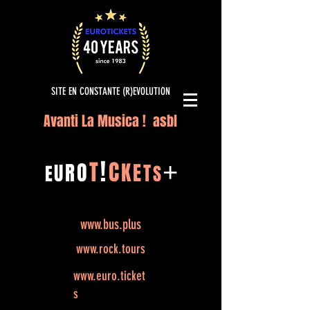
SITE EN CONSTANTE (R)EVOLUTION
Avanti La Musica ! asbl
!
T
C
O
K
+
R
E
U
T
E
S
www.bus.plus
www.rock.tours
www.euro.ticket
s