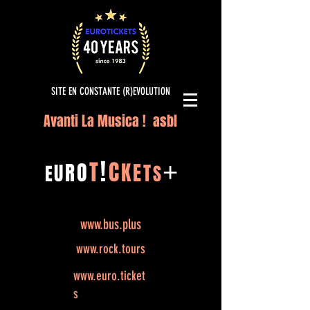
SITE EN CONSTANTE (R)EVOLUTION
Avanti La Musica ! asbl
!
T
C
O
K
+
R
E
U
T
E
S
www.bus.plus
www.rock.tours
www.euro.ticket
s