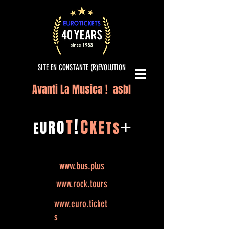
SITE EN CONSTANTE (R)EVOLUTION
Avanti La Musica ! asbl
!
T
C
O
K
+
R
E
U
T
E
S
www.bus.plus
www.rock.tours
www.euro.ticket
s