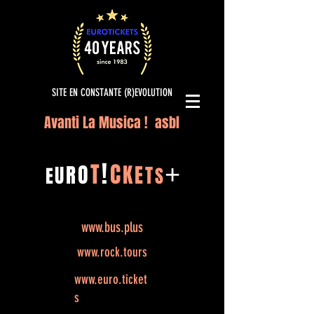
SITE EN CONSTANTE (R)EVOLUTION
Avanti La Musica ! asbl
!
T
C
O
K
+
R
E
U
T
E
S
www.bus.plus
www.rock.tours
www.euro.ticket
s