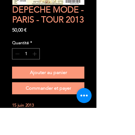
DEPECHE MODE -
PARIS - TOUR 2013
Prix
50,00 €
Quantité
*
Ajouter au panier
Commander et payer
15 juin 2013
Paris (F) - Stade de France
Ticket complet et très rare à trouver
dans cet état.
Il n' a jamais été plié et a toujours été