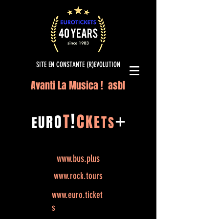
SITE EN CONSTANTE (R)EVOLUTION
Avanti La Musica ! asbl
!
T
C
O
K
+
R
E
U
T
E
S
www.bus.plus
www.rock.tours
www.euro.ticket
s