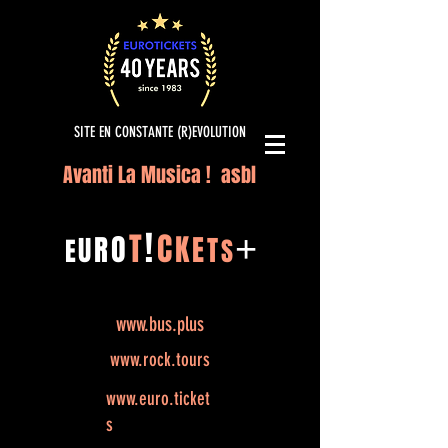
SITE EN CONSTANTE (R)EVOLUTION
Avanti La Musica ! asbl
!
T
C
O
K
+
R
E
U
T
E
S
www.bus.plus
www.rock.tours
www.euro.ticket
s