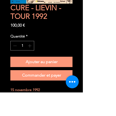
CURE - LIEVIN -
TOUR 1992
Prix
100,00 €
Quantité
*
Ajouter au panier
Commander et payer
15 novembre 1992
Liévin (F) - Stade couvert
Ticket complet et très rare à trouver
dans cet état.
Il n' a jamais été plié et a toujours été