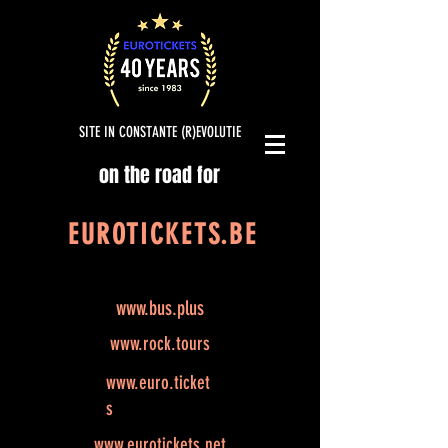
SITE IN CONSTANTE (R)EVOLUTIE
on the road for
EUROTICKETS.BE
www.bus.plus
www.rock.tours
www.euro.ticket
s
www.eurotickets.net