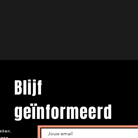
Blijf
geïnformeerd
eiten.
ngen.