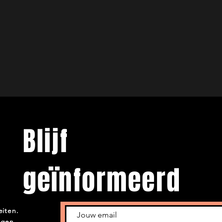
Blijf
geïnformeerd
eiten.
ngen.