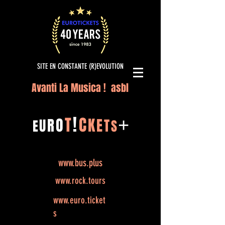
SITE EN CONSTANTE (R)EVOLUTION
Avanti La Musica ! asbl
!
T
C
O
K
+
R
E
U
T
E
S
www.bus.plus
www.rock.tours
www.euro.ticket
s