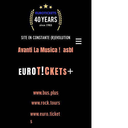
SITE EN CONSTANTE (R)EVOLUTION
Avanti La Musica ! asbl
!
T
C
O
K
+
R
E
U
T
E
S
www.bus.plus
www.rock.tours
www.euro.ticket
s