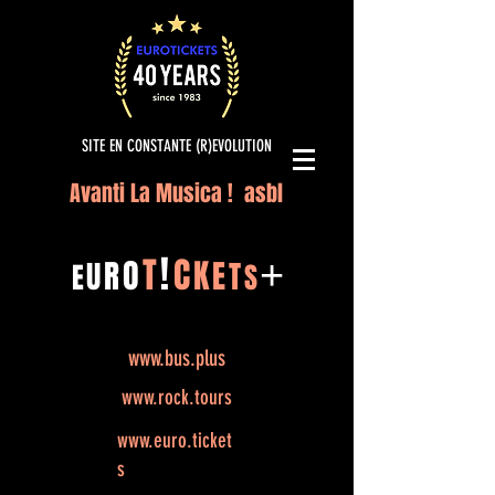
SITE EN CONSTANTE (R)EVOLUTION
Avanti La Musica ! asbl
!
T
C
O
K
+
R
E
U
T
E
S
www.bus.plus
www.rock.tours
www.euro.ticket
s