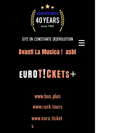
SITE EN CONSTANTE (R)EVOLUTION
Avanti La Musica ! asbl
!
T
C
O
K
+
R
E
U
T
E
S
www.bus.plus
www.rock.tours
www.euro.ticket
s