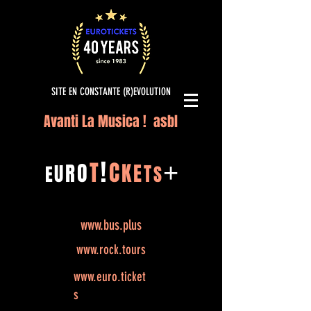
SITE EN CONSTANTE (R)EVOLUTION
Avanti La Musica ! asbl
!
T
C
O
K
+
R
E
U
T
E
S
www.bus.plus
www.rock.tours
www.euro.ticket
s