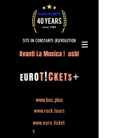
SITE EN CONSTANTE (R)EVOLUTION
Avanti La Musica ! asbl
!
T
C
O
K
+
R
E
U
T
E
S
www.bus.plus
www.rock.tours
www.euro.ticket
s