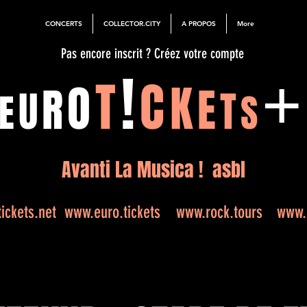
CONCERTS
COLLECTOR.CITY
A PROPOS
More
Pas encore inscrit ? Créez votre compte
!
T
C
O
K
R
E
U
T
E
S
Avanti La Musica ! asbl
ickets.net
www.euro.tickets
www.rock.tours
www.e