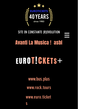
SITE EN CONSTANTE (R)EVOLUTION
Avanti La Musica ! asbl
!
T
C
O
K
+
R
E
U
T
E
S
www.bus.plus
www.rock.tours
www.euro.ticket
s