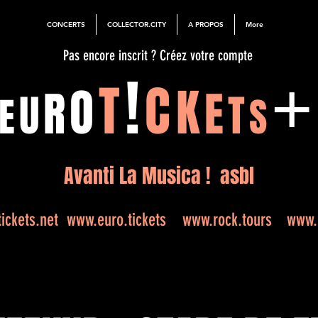
CONCERTS
COLLECTOR.CITY
A PROPOS
More
Pas encore inscrit ? Créez votre compte
!
T
C
O
K
R
E
U
T
E
S
Avanti La Musica ! asbl
ickets.net
www.euro.tickets
www.rock.tours
www.e