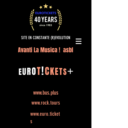
SITE EN CONSTANTE (R)EVOLUTION
Avanti La Musica ! asbl
!
T
C
O
K
+
R
E
U
T
E
S
www.bus.plus
www.rock.tours
www.euro.ticket
s