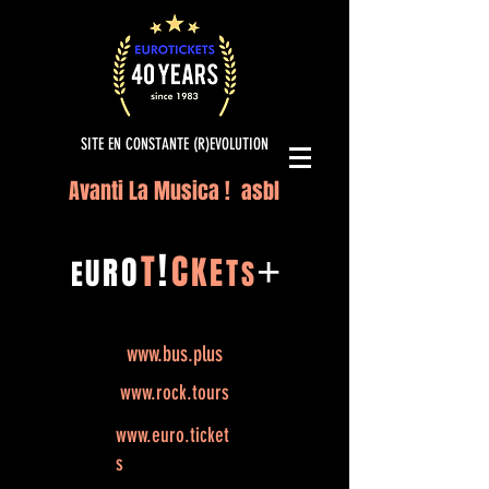
SITE EN CONSTANTE (R)EVOLUTION
Avanti La Musica ! asbl
!
T
C
O
K
+
R
E
U
T
E
S
www.bus.plus
www.rock.tours
www.euro.ticket
s