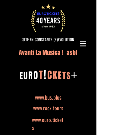
SITE EN CONSTANTE (R)EVOLUTION
Avanti La Musica ! asbl
!
T
C
O
K
+
R
E
U
T
E
S
www.bus.plus
www.rock.tours
www.euro.ticket
s