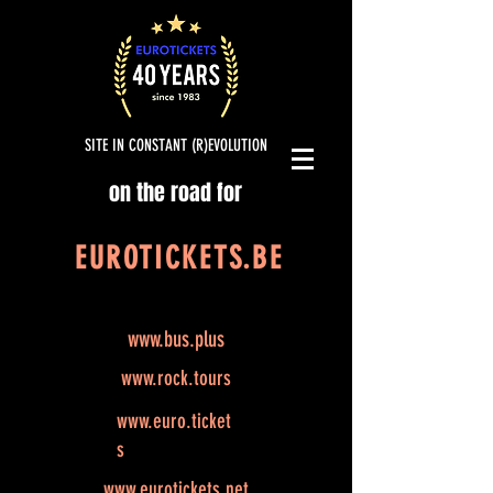
SITE IN CONSTANT (R)EVOLUTION
on the road for
EUROTICKETS.BE
www.bus.plus
www.rock.tours
www.euro.ticket
s
www.eurotickets.net