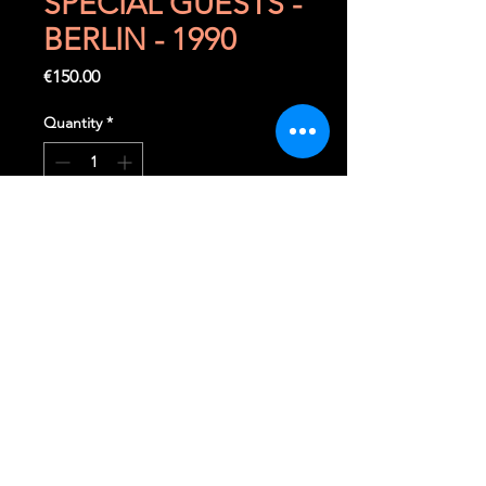
SPECIAL GUESTS -
BERLIN - 1990
Price
€150.00
Quantity
*
Add to Cart
Buy Now
21 juin 1990
Berlin (D) - Potsdamer Platz
Evenement mythique après la
chute du mur de Berlin, concert
mémorable !
Ticket très très rare à trouver dans