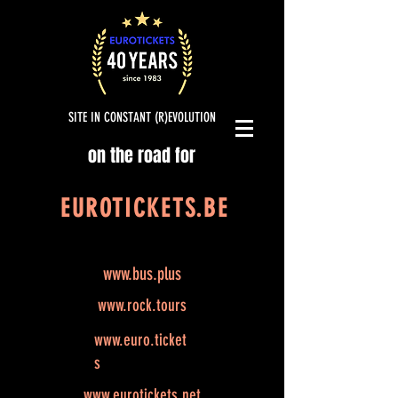
SITE IN CONSTANT (R)EVOLUTION
on the road for
EUROTICKETS.BE
www.bus.plus
www.rock.tours
www.euro.ticket
s
www.eurotickets.net