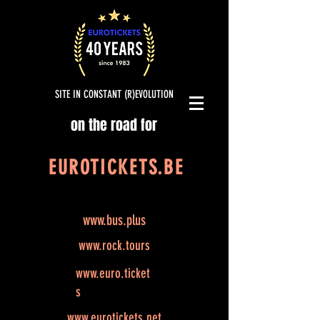
SITE IN CONSTANT (R)EVOLUTION
on the road for
EUROTICKETS.BE
www.bus.plus
www.rock.tours
www.euro.ticket
s
www.eurotickets.net