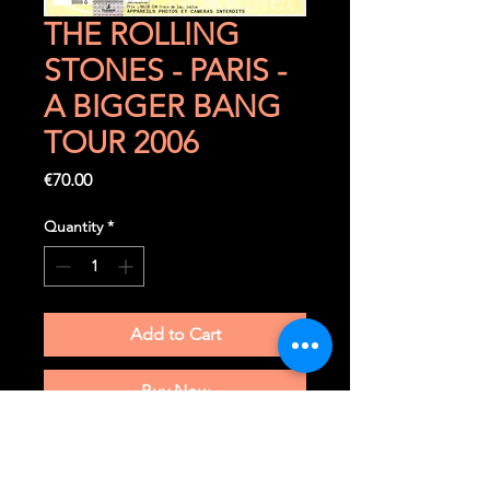
THE ROLLING
STONES - PARIS -
A BIGGER BANG
TOUR 2006
Price
€70.00
Quantity
*
Add to Cart
Buy Now
Vendredi 28 juillet 2006
Paris (F) - Stade de France