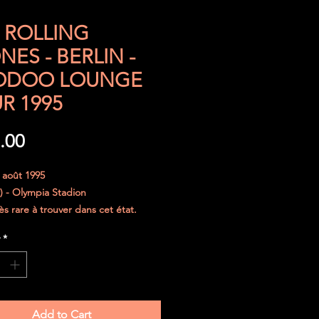
 ROLLING
NES - BERLIN -
ODOO LOUNGE
R 1995
Price
.00
 août 1995
D) - Olympia Stadion
ès rare à trouver dans cet état.
jours été parfaitement protégé.
*
curisé dans une enveloppe
e et le ticket sera placé entre deux
 de carton épais.
Add to Cart