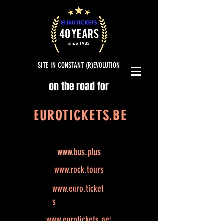
SITE IN CONSTANT (R)EVOLUTION
on the road for
EUROTICKETS.BE
www.bus.plus
www.rock.tours
www.euro.ticket
s
www.eurotickets.net