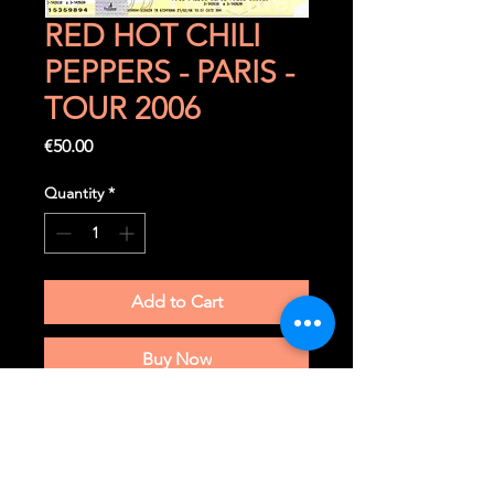
RED HOT CHILI
PEPPERS - PARIS -
TOUR 2006
Price
€50.00
Quantity
*
Add to Cart
Buy Now
Vendredi 9 juin 2006
Paris (F) - Palais Omnisports
Paris Bercy