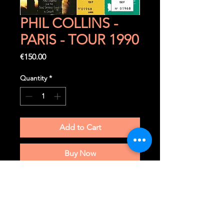
PHIL COLLINS -
PARIS - TOUR 1990
Price
€150.00
Quantity
*
Add to Cart
Buy Now
Vendredi 20 avril 1990
Paris (F) - Palais Omnisports Paris
Bercy
Ticket
COMPLET
très rare à trouver