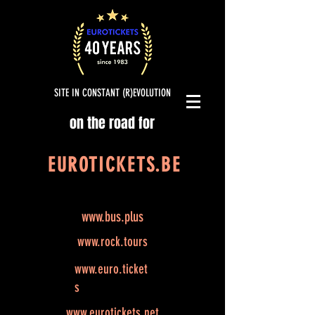
SITE IN CONSTANT (R)EVOLUTION
on the road for
EUROTICKETS.BE
www.bus.plus
www.rock.tours
www.euro.ticket
s
www.eurotickets.net