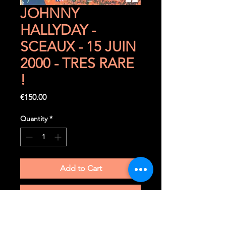
JOHNNY
HALLYDAY -
SCEAUX - 15 JUIN
2000 - TRES RARE
!
Price
€150.00
Quantity
*
Add to Cart
Buy Now
15 juin 2000