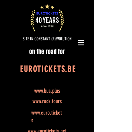
SITE IN CONSTANT (R)EVOLUTION
on the road for
EUROTICKETS.BE
www.bus.plus
www.rock.tours
www.euro.ticket
s
www.eurotickets.net