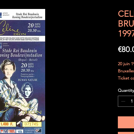
CEL
BRU
199
€80.
20 juin 1
Bruxelle
Ticket c
cet état.
Quantity
Il n' a j
parfaite
Envoi sé
cartonné
morceaux