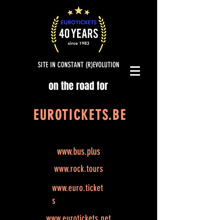
SITE IN CONSTANT (R)EVOLUTION
on the road for
EUROTICKETS.BE
www.bus.plus
www.rock.tours
www.euro.ticket
s
www.eurotickets.net