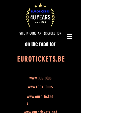
SITE IN CONSTANT (R)EVOLUTION
on the road for
EUROTICKETS.BE
www.bus.plus
www.rock.tours
www.euro.ticket
s
www.eurotickets.net