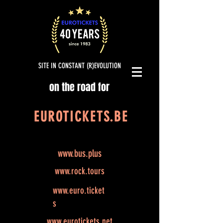
SITE IN CONSTANT (R)EVOLUTION
on the road for
EUROTICKETS.BE
www.bus.plus
www.rock.tours
www.euro.ticket
s
www.eurotickets.net