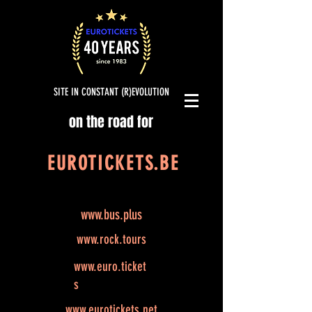
SITE IN CONSTANT (R)EVOLUTION
on the road for
EUROTICKETS.BE
www.bus.plus
www.rock.tours
www.euro.ticket
s
www.eurotickets.net