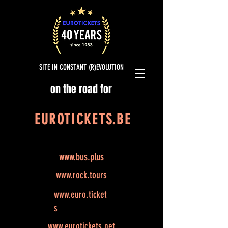
SITE IN CONSTANT (R)EVOLUTION
on the road for
EUROTICKETS.BE
www.bus.plus
www.rock.tours
www.euro.ticket
s
www.eurotickets.net