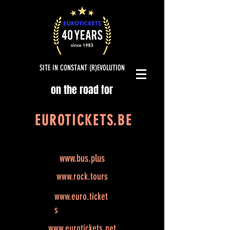
SITE IN CONSTANT (R)EVOLUTION
on the road for
EUROTICKETS.BE
www.bus.plus
www.rock.tours
www.euro.ticket
s
www.eurotickets.net