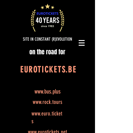
SITE IN CONSTANT (R)EVOLUTION
on the road for
EUROTICKETS.BE
www.bus.plus
www.rock.tours
www.euro.ticket
s
www.eurotickets.net