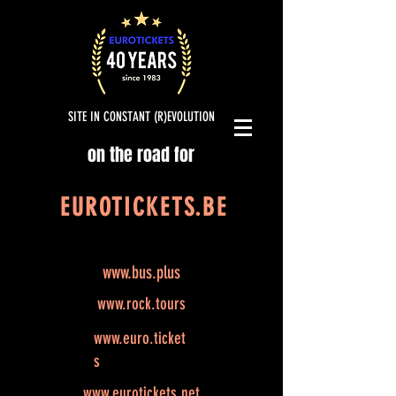
SITE IN CONSTANT (R)EVOLUTION
on the road for
EUROTICKETS.BE
www.bus.plus
www.rock.tours
www.euro.ticket
s
www.eurotickets.net