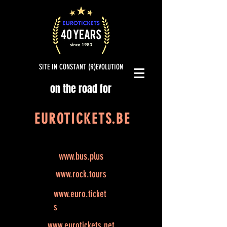
SITE IN CONSTANT (R)EVOLUTION
on the road for
EUROTICKETS.BE
www.bus.plus
www.rock.tours
www.euro.ticket
s
www.eurotickets.net