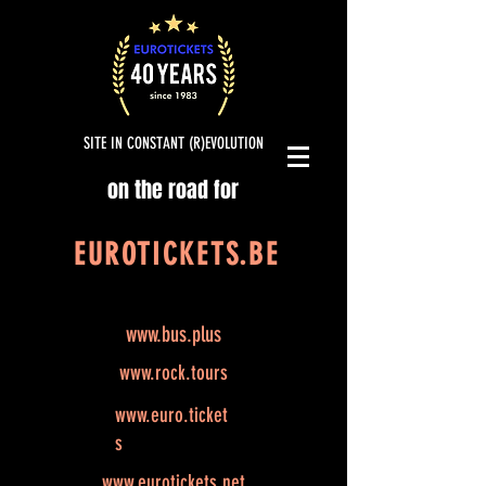
SITE IN CONSTANT (R)EVOLUTION
on the road for
EUROTICKETS.BE
www.bus.plus
www.rock.tours
www.euro.ticket
s
www.eurotickets.net