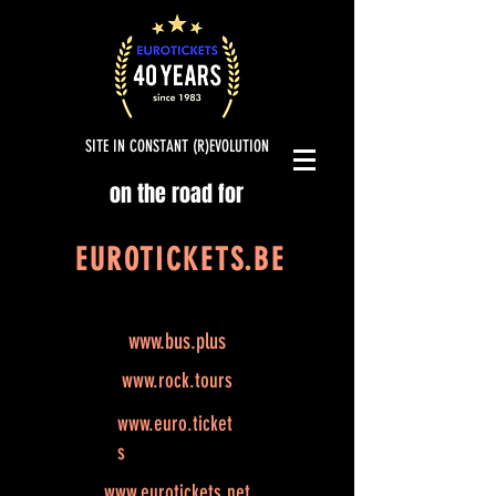
SITE IN CONSTANT (R)EVOLUTION
on the road for
EUROTICKETS.BE
www.bus.plus
www.rock.tours
www.euro.ticket
s
www.eurotickets.net