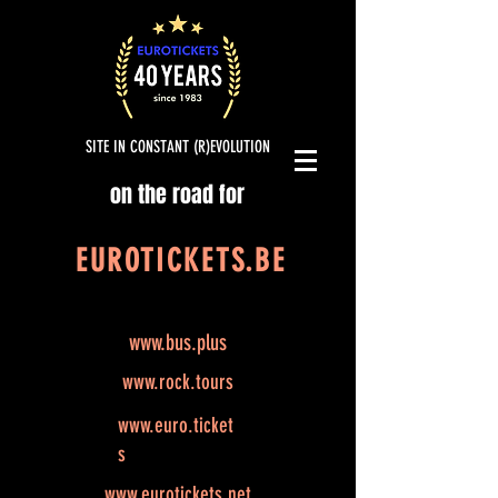
SITE IN CONSTANT (R)EVOLUTION
on the road for
EUROTICKETS.BE
www.bus.plus
www.rock.tours
www.euro.ticket
s
www.eurotickets.net