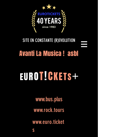
SITE EN CONSTANTE (R)EVOLUTION
Avanti La Musica ! asbl
!
T
C
O
K
+
R
E
U
T
E
S
www.bus.plus
www.rock.tours
www.euro.ticket
s